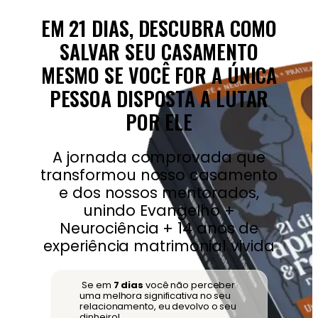
EM 21 DIAS, DESCUBRA COMO
SALVAR SEU CASAMENTO
MESMO SE VOCÊ FOR A ÚNICA
PESSOA DISPOSTA A LUTAR
POR ELE
A jornada comprovada que
transformou nosso casamento
e dos nossos mentorados,
unindo Evangelho +
Neurociência + 14 anos de
experiência matrimonial vivida
Se em
7 dias
você não perceber
uma melhora significativa no seu
relacionamento, eu devolvo o seu
dinheiro!