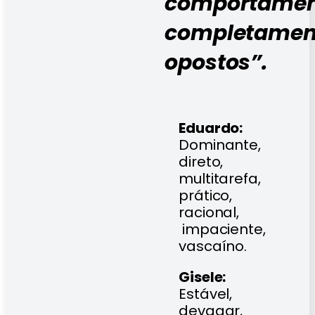
comportamen
completamen
opostos”.
Eduardo:
Dominante,
direto,
multitarefa,
prático,
racional,
impaciente,
vascaíno.
Gisele:
Estável,
devagar,